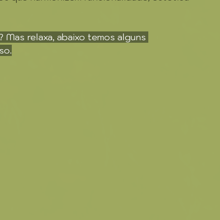
 Mas relaxa, abaixo temos alguns 
so.