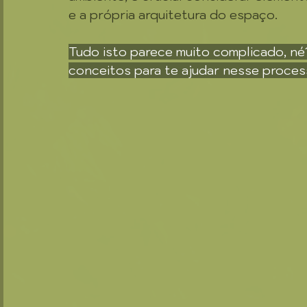
e a própria arquitetura do espaço.
Tudo isto parece muito complicado, né?
conceitos para te ajudar nesse proces